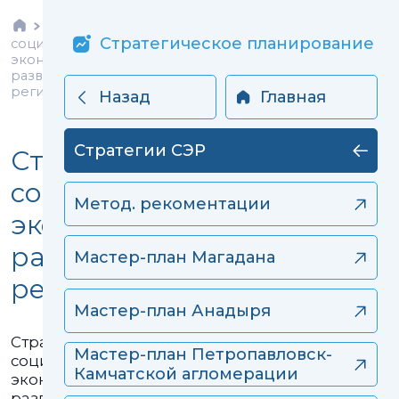
>
Главное
Стратегии
Прогнозирование и
Цифровые пространственные
Корпоративные финансовые
Стратегическое планирование
Дайджесты
социально-
моделирование
данные
модели
экономического
развития
региона
Назад
Главная
Стратегии СЭР
Стратегии
социально-
Метод. рекоментации
экономического
развития
Мастер-план Магадана
региона
Мастер-план Анадыря
Стратегии
Мастер-план Петропавловск-
социально-
Камчатской агломерации
экономического
развития